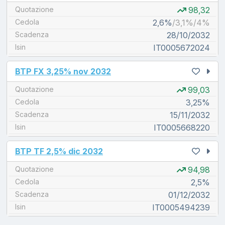
Quotazione
98,32
Cedola
2,6%
/3,1%/4%
Scadenza
28/10/2032
Isin
IT0005672024
unread messages
BTP FX 3,25% nov 2032
Quotazione
99,03
Cedola
3,25%
Scadenza
15/11/2032
Isin
IT0005668220
unread messages
BTP TF 2,5% dic 2032
Quotazione
94,98
Cedola
2,5%
Scadenza
01/12/2032
Isin
IT0005494239