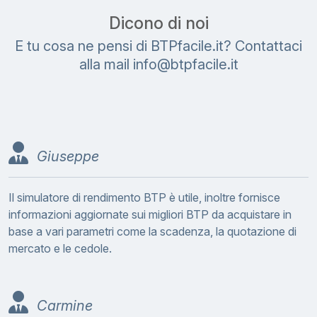
Dicono di noi
E tu cosa ne pensi di BTPfacile.it? Contattaci
alla mail
i
n
f
o
@
b
t
p
f
a
c
i
l
e
.
i
t
Giuseppe
Il simulatore di rendimento BTP è utile, inoltre fornisce
informazioni aggiornate sui migliori BTP da acquistare in
base a vari parametri come la scadenza, la quotazione di
mercato e le cedole.
Carmine