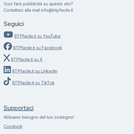
Vuoi fare pubblicità su questo sito?
Contattaci alla mail
i
n
f
o
@
b
t
p
f
a
c
i
l
e
.
i
t
Seguici
BTPfacile.it su YouTube
BTPfacile.it su Facebook
BTPfacile.it su X
BTPfacile.it su Linkedin
BTPfacile.it su TikTok
Supportaci
Abbiamo bisogno del tuo sostegno!
Condividi