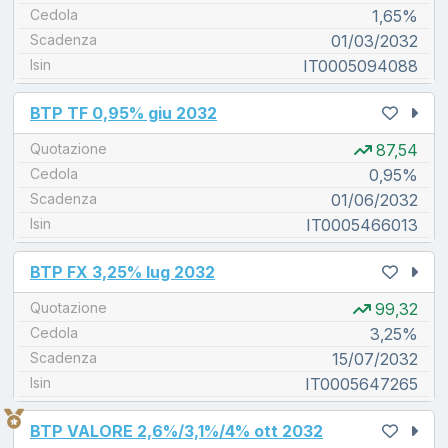
Cedola
1,65%
Scadenza
01/03/2032
Isin
IT0005094088
unread messages
BTP TF 0,95% giu 2032
Quotazione
87,54
Cedola
0,95%
Scadenza
01/06/2032
Isin
IT0005466013
unread messages
BTP FX 3,25% lug 2032
Quotazione
99,32
Cedola
3,25%
Scadenza
15/07/2032
Isin
IT0005647265
unread messages
3° BTP più cercato oggi
BTP VALORE 2,6%/3,1%/4% ott 2032