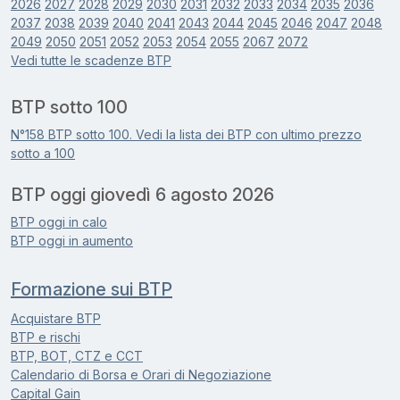
2026
2027
2028
2029
2030
2031
2032
2033
2034
2035
2036
2037
2038
2039
2040
2041
2043
2044
2045
2046
2047
2048
2049
2050
2051
2052
2053
2054
2055
2067
2072
Vedi tutte le scadenze BTP
BTP sotto 100
N°158 BTP sotto 100. Vedi la lista dei BTP con ultimo prezzo
sotto a 100
BTP oggi giovedì 6 agosto 2026
BTP oggi in calo
BTP oggi in aumento
Formazione sui BTP
Acquistare BTP
BTP e rischi
BTP, BOT, CTZ e CCT
Calendario di Borsa e Orari di Negoziazione
Capital Gain