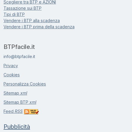
Scegliere tra BTP e AZIONI
Tassazione sui BTP
Tipi di BTP
Vendere i BTP alla scadenza
Vendere i BTP prima della scadenza
BTPfacile.it
i
n
f
o
@
b
t
p
f
a
c
i
l
e
.
i
t
Privacy
Cookies
Personalizza Cookies
Sitemap
xml
Sitemap BTP
xml
Feed
RSS
Pubblicità