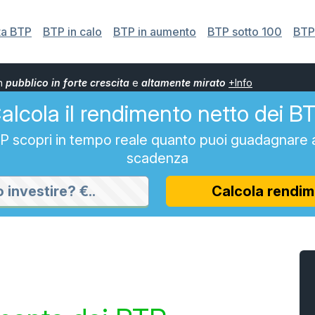
ta BTP
BTP in calo
BTP in aumento
BTP sotto 100
BTP 
un
pubblico in forte crescita
e
altamente mirato
+Info
alcola il rendimento netto dei B
BTP scopri in tempo reale quanto puoi guadagnare 
scadenza
Calcola rendim