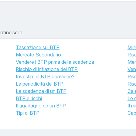
ofindiscilo
Tassazione sui BTP
Min
Mercato Secondario
Ris
Vendere i BTP prima della scadenza
Mer
Rischio di inflazione dei BTP
Ven
Investire in BTP conviene?
Ris
La periodicità dei BTP
Ris
La scadenza di un BTP
Cal
BTP e rischi
Le 
Il guadagno da un BTP
Il 
Tipi di BTP
Cap