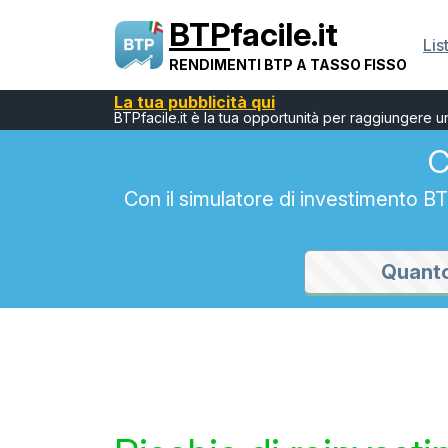
BTP
facile.it
Lis
RENDIMENTI BTP A TASSO FISSO
La tua pubblicità qui
BTPfacile.it è la tua opportunità per raggiungere 
C
Con il simulatore di investimento 