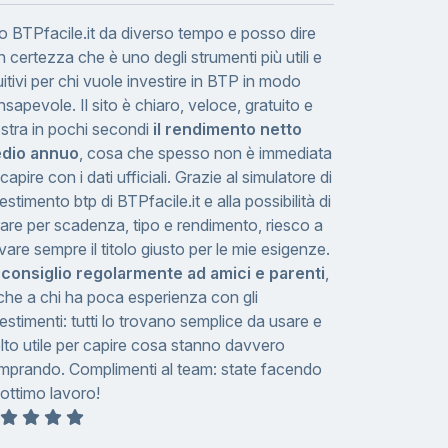
o BTPfacile.it da diverso tempo e posso dire
 certezza che è uno degli strumenti più utili e
uitivi per chi vuole investire in BTP in modo
sapevole. Il sito è chiaro, veloce, gratuito e
stra in pochi secondi
il rendimento netto
dio annuo
, cosa che spesso non è immediata
capire con i dati ufficiali. Grazie al simulatore di
estimento btp di BTPfacile.it e alla possibilità di
trare per scadenza, tipo e rendimento, riesco a
vare sempre il titolo giusto per le mie esigenze.
 consiglio regolarmente ad amici e parenti
,
che a chi ha poca esperienza con gli
estimenti: tutti lo trovano semplice da usare e
to utile per capire cosa stanno davvero
mprando. Complimenti al team: state facendo
ottimo lavoro!