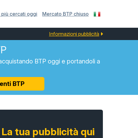
più cercati oggi
Mercato BTP chiuso
Informazioni pubblicità
TP
acquistando BTP oggi e portandoli a
enti BTP
La tua pubblicità qui