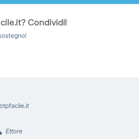
le.it? Condividi!
 sostegno!
b
t
p
f
a
c
i
l
e
.
i
t
Ettore