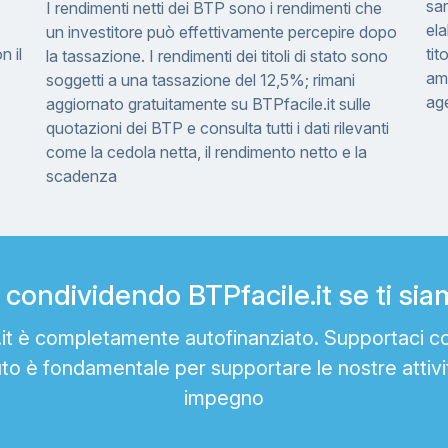
sar
I rendimenti netti dei BTP sono i rendimenti che
el
un investitore può effettivamente percepire dopo
n il
tit
la tassazione. I rendimenti dei titoli di stato sono
am
soggetti a una tassazione del 12,5%; rimani
ag
aggiornato gratuitamente su BTPfacile.it sulle
quotazioni dei BTP e consulta tutti i dati rilevanti
come la cedola netta, il rendimento netto e la
scadenza
condividendo BTPfacile.it se ti siamo
e.it è completamente autofinanziato. Supportaci c
uto è fondamentale per supportare le nostre attivi
impegno