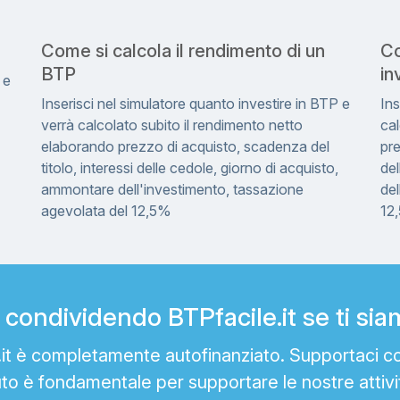
Come si calcola il rendimento di un
Co
BTP
in
 e
Inserisci nel simulatore quanto investire in BTP e
Ins
verrà calcolato subito il rendimento netto
cal
elaborando prezzo di acquisto, scadenza del
pre
titolo, interessi delle cedole, giorno di acquisto,
del
ammontare dell'investimento, tassazione
del
agevolata del 12,5%
12
condividendo BTPfacile.it se ti siamo
e.it è completamente autofinanziato. Supportaci c
uto è fondamentale per supportare le nostre attivi