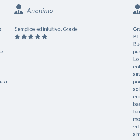
Anonimo
o
Semplice ed intuitivo. Grazie
Gr
BT
Bu
te
per
Lo 
col
str
he a
poc
so
cui
bas
tem
mol
vi
sim