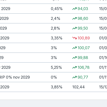
 2029
0,45%
94,03
15/
 2029
2,4%
98,60
15/
2029
2,8%
99,50
15/
 2029
3,35%
100,89
01/
029
3%
100,07
01/
29
3%
99,88
01/
v 2029
5,25%
106,78
01/1
IP 0% nov 2029
0%
90,77
01/1
 2029
3,85%
102,44
15/1