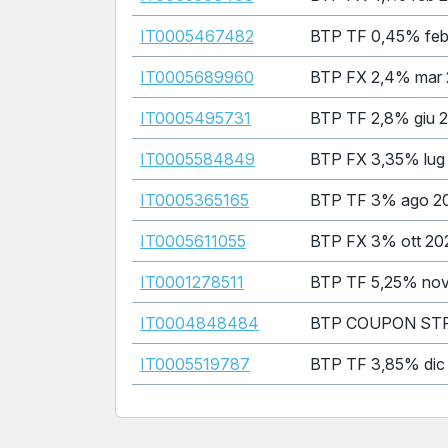
IT0005467482
BTP TF 0,45% feb
IT0005689960
BTP FX 2,4% mar
IT0005495731
BTP TF 2,8% giu 
IT0005584849
BTP FX 3,35% lug
IT0005365165
BTP TF 3% ago 2
IT0005611055
BTP FX 3% ott 20
IT0001278511
BTP TF 5,25% no
IT0004848484
BTP COUPON STR
IT0005519787
BTP TF 3,85% dic