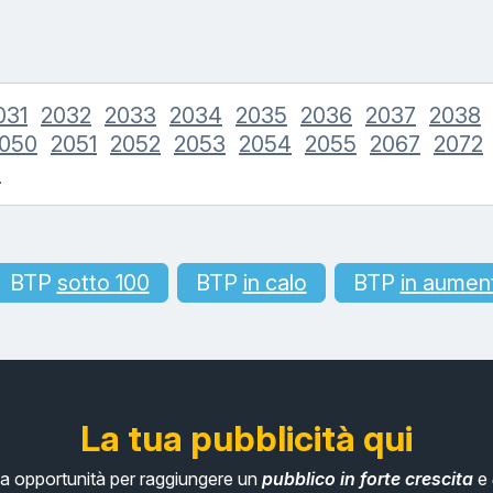
031
2032
2033
2034
2035
2036
2037
2038
050
2051
2052
2053
2054
2055
2067
2072
a
BTP
sotto 100
BTP
in calo
BTP
in aumen
La tua pubblicità qui
tua opportunità per raggiungere un
pubblico in forte crescita
e