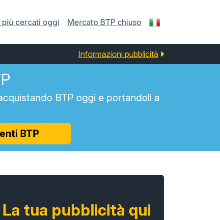
più cercati oggi
Mercato BTP chiuso
Informazioni pubblicità
TP
acquistando BTP oggi e portandoli a
enti BTP
La tua pubblicità qui