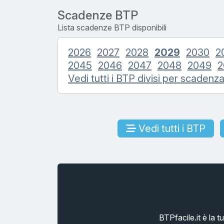
Scadenze BTP
Lista scadenze BTP disponibili
2026
2027
2028
2029
2030
2
2045
2046
2047
2048
2049
2
Vedi tutti i BTP divisi per scadenz
Vedi tutti i BTP
BTPfacile.it è la 