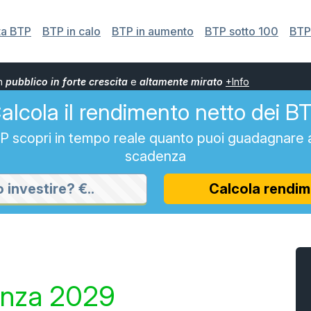
ta BTP
BTP in calo
BTP in aumento
BTP sotto 100
BTP 
un
pubblico in forte crescita
e
altamente mirato
+Info
alcola il rendimento netto dei B
BTP scopri in tempo reale quanto puoi guadagnare 
scadenza
Calcola rendim
enza 2029