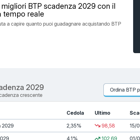
i migliori BTP scadenza 2029 con il
n tempo reale
i aiuta a capire quanto puoi guadagnare acquistando BTP
scadenza 2029
scadenza crescente
Cedola
Ultimo
Sca
n 2029
2,35%
98,58
15/
2029
4,1%
102,69
01/