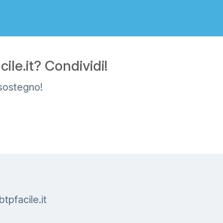
le.it? Condividi!
 sostegno!
b
t
p
f
a
c
i
l
e
.
i
t