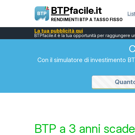
BTP
facile.it
Lis
RENDIMENTI BTP A TASSO FISSO
La tua pubblicità qui
BTPfacile.it è la tua opportunità per raggiungere 
C
Con il simulatore di investimento 
BTP a 3 anni scad