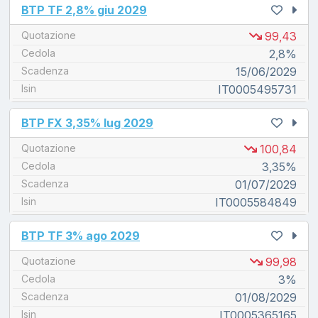
unread messages
BTP TF 2,8% giu 2029
Quotazione
99,43
Cedola
2,8%
Scadenza
15/06/2029
Isin
IT0005495731
unread messages
BTP FX 3,35% lug 2029
Quotazione
100,84
Cedola
3,35%
Scadenza
01/07/2029
Isin
IT0005584849
unread messages
BTP TF 3% ago 2029
Quotazione
99,98
Cedola
3%
Scadenza
01/08/2029
Isin
IT0005365165