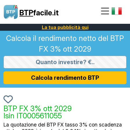
BTP
facile.it
La tua pubblicità qui
Calcola il rendimento netto del BTP
FX 3% ott 2029
Calcola rendimento BTP
BTP FX 3% ott 2029
Isin IT0005611055
La quotazione del BTP FX tasso 3% con scadenza