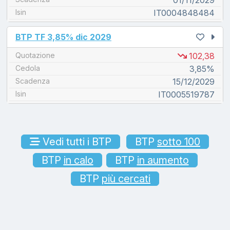
01/11/2029
Isin
IT0004848484
unread messages
BTP TF 3,85% dic 2029
Quotazione
102,38
Cedola
3,85%
Scadenza
15/12/2029
Isin
IT0005519787
Vedi tutti i BTP
BTP
sotto 100
BTP
in calo
BTP
in aumento
BTP
più cercati