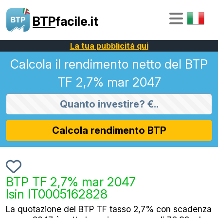
BTP
facile.it
La tua pubblicità qui
Calcola il rendimento netto del BTP
TF 2,7% mar 2047
Calcola rendimento BTP
BTP TF 2,7% mar 2047
Isin IT0005162828
La quotazione del BTP TF tasso 2,7% con scadenza