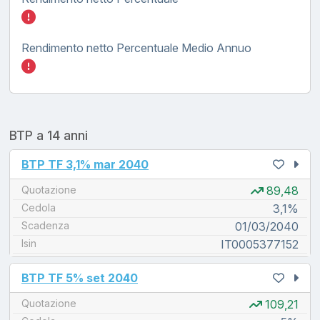
Inserisci quanto investire nel BTP TF tasso
Rendimento netto Percentuale Medio Annuo
Inserisci quanto investire nel BTP TF tasso
BTP a 14 anni
unread messages
BTP TF 3,1% mar 2040
Quotazione
89,48
Cedola
3,1%
Scadenza
01/03/2040
Isin
IT0005377152
unread messages
BTP TF 5% set 2040
Quotazione
109,21