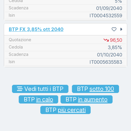
Cedola
5%
Scadenza
01/09/2040
Isin
IT0004532559
unread messages
BTP FX 3,85% ott 2040
Quotazione
96,50
Cedola
3,85%
Scadenza
01/10/2040
Isin
IT0005635583
Vedi tutti i BTP
BTP
sotto 100
BTP
in calo
BTP
in aumento
BTP
più cercati