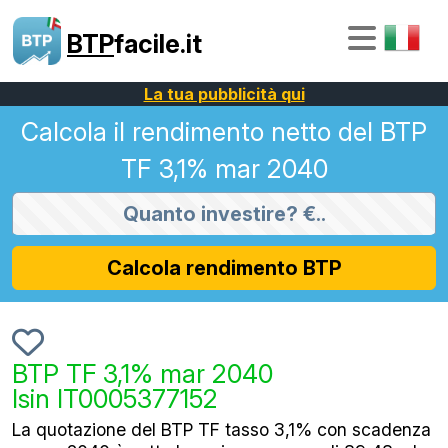
BTP
facile.it
La tua pubblicità qui
Calcola il rendimento netto del BTP
TF 3,1% mar 2040
Calcola rendimento BTP
BTP TF 3,1% mar 2040
Isin IT0005377152
La quotazione del BTP TF tasso 3,1% con scadenza