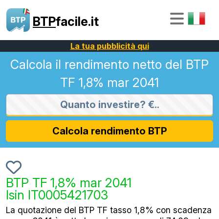
BTP
facile.it
La tua pubblicità qui
Calcola il rendimento netto del BTP
TF 1,8% mar 2041
Calcola rendimento BTP
BTP TF 1,8% mar 2041
Isin IT0005421703
La quotazione del BTP TF tasso 1,8% con scadenza