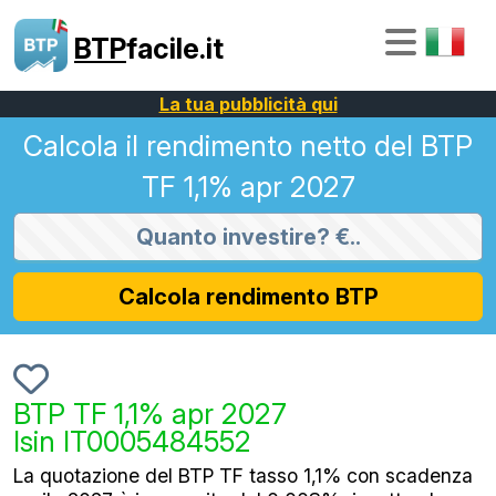
BTP
facile.it
La tua pubblicità qui
Calcola il rendimento netto del BTP
TF 1,1% apr 2027
Calcola rendimento BTP
BTP TF 1,1% apr 2027
Isin IT0005484552
La quotazione del BTP TF tasso 1,1% con scadenza