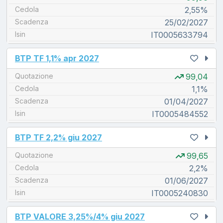
Cedola
2,55%
Scadenza
25/02/2027
Isin
IT0005633794
unread messages
BTP TF 1,1% apr 2027
Quotazione
99,04
Cedola
1,1%
Scadenza
01/04/2027
Isin
IT0005484552
unread messages
BTP TF 2,2% giu 2027
Quotazione
99,65
Cedola
2,2%
Scadenza
01/06/2027
Isin
IT0005240830
unread messages
BTP VALORE 3,25%/4% giu 2027