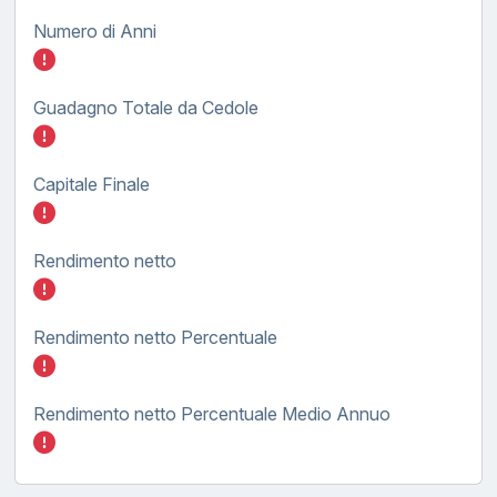
Numero di Anni
Inserisci quanto investire nel BTP TF tasso 
Guadagno Totale da Cedole
Inserisci quanto investire nel BTP TF tasso 
Capitale Finale
Inserisci quanto investire nel BTP TF tasso 
Rendimento netto
Inserisci quanto investire nel BTP TF tasso 
Rendimento netto Percentuale
Inserisci quanto investire nel BTP TF tasso 
Rendimento netto Percentuale Medio Annuo
Inserisci quanto investire nel BTP TF tasso 