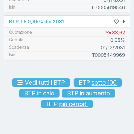
15/11/2031
Isin
IT0005619546
unread messages
BTP TF 0,95% dic 2031
Quotazione
88,62
Cedola
0,95%
Scadenza
01/12/2031
Isin
IT0005449969
Vedi tutti i BTP
BTP
sotto 100
BTP
in calo
BTP
in aumento
BTP
più cercati