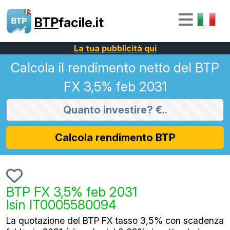
BTP
facile.it
La tua pubblicità qui
Calcola il rendimento netto del BTP
FX 3,5% feb 2031
Calcola rendimento BTP
BTP FX 3,5% feb 2031
Isin IT0005580094
La quotazione del BTP FX tasso 3,5% con scadenza