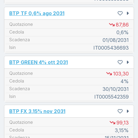
unread messages
BTP TF 0,6% ago 2031
Quotazione
87,86
Cedola
0,6%
Scadenza
01/08/2031
Isin
IT0005436693
unread messages
BTP GREEN 4% ott 2031
Quotazione
103,30
Cedola
4%
Scadenza
30/10/2031
Isin
IT0005542359
unread messages
BTP FX 3,15% nov 2031
Quotazione
99,13
Cedola
3,15%
Scadenza