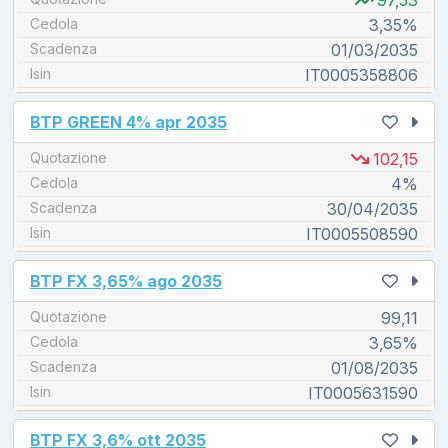
97,53
Cedola
3,35%
Scadenza
01/03/2035
Isin
IT0005358806
unread messages
BTP GREEN 4% apr 2035
Quotazione
102,15
Cedola
4%
Scadenza
30/04/2035
Isin
IT0005508590
unread messages
BTP FX 3,65% ago 2035
Quotazione
99,11
Cedola
3,65%
Scadenza
01/08/2035
Isin
IT0005631590
unread messages
BTP FX 3,6% ott 2035