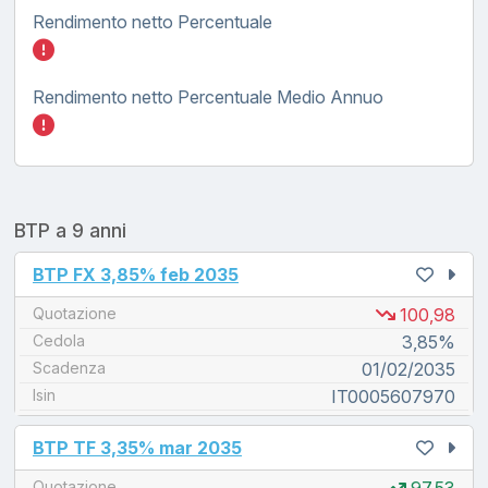
Rendimento netto Percentuale
Inserisci quanto investire nel BTP FX tasso
Rendimento netto Percentuale Medio Annuo
Inserisci quanto investire nel BTP FX tasso
BTP a 9 anni
unread messages
BTP FX 3,85% feb 2035
Quotazione
100,98
Cedola
3,85%
Scadenza
01/02/2035
Isin
IT0005607970
unread messages
BTP TF 3,35% mar 2035
Quotazione