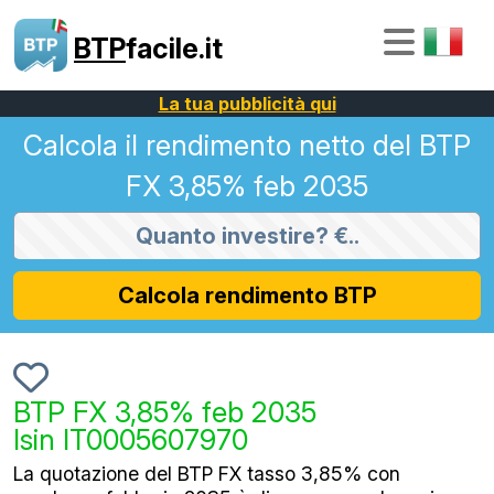
BTP
facile.it
La tua pubblicità qui
Calcola il rendimento netto del BTP
FX 3,85% feb 2035
Calcola rendimento BTP
BTP FX 3,85% feb 2035
Isin IT0005607970
La quotazione del BTP FX tasso 3,85% con