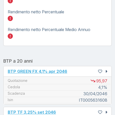
Inserisci quanto investire nel BTP GREEN FX
Rendimento netto Percentuale
Inserisci quanto investire nel BTP GREEN FX
Rendimento netto Percentuale Medio Annuo
Inserisci quanto investire nel BTP GREEN FX
BTP a 20 anni
unread messages
BTP GREEN FX 4,1% apr 2046
Quotazione
95,97
Cedola
4,1%
Scadenza
30/04/2046
Isin
IT0005631608
unread messages
BTP TF 3,25% set 2046