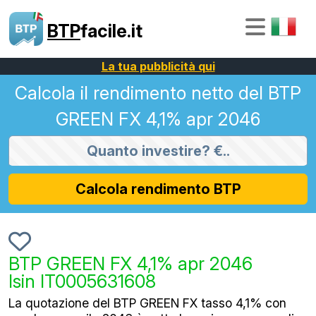
BTP
facile.it
La tua pubblicità qui
Calcola il rendimento netto del BTP
GREEN FX 4,1% apr 2046
Calcola rendimento BTP
BTP GREEN FX 4,1% apr 2046
Isin IT0005631608
La quotazione del BTP GREEN FX tasso 4,1% con