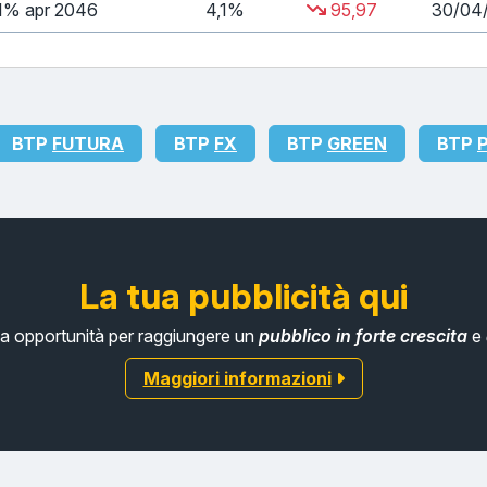
1% apr 2046
4,1%
95,97
30/04
BTP
FUTURA
BTP
FX
BTP
GREEN
BTP
P
La tua pubblicità qui
tua opportunità per raggiungere un
pubblico in forte crescita
e
Maggiori informazioni