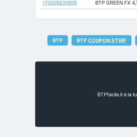
IT0005631608
BTP GREEN FX 4,
BTP
BTP
COUPON STRIP
BTPfacile.it è la 