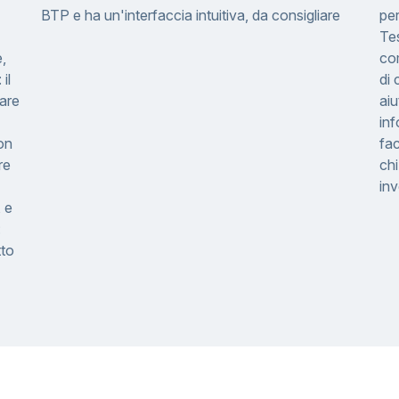
BTP e ha un'interfaccia intuitiva, da consigliare
per
Tes
e,
com
il
di 
tare
aiu
inf
on
fac
re
ch
inv
 e
:
tto