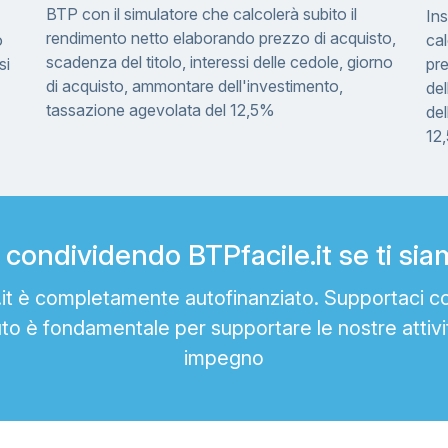
BTP con il simulatore che calcolerà subito il
Ins
rendimento netto elaborando prezzo di acquisto,
o
cal
scadenza del titolo, interessi delle cedole, giorno
si
pre
di acquisto, ammontare dell'investimento,
del
tassazione agevolata del 12,5%
del
12
condividendo BTPfacile.it se ti siamo
e.it è completamente autofinanziato. Supportaci c
uto è fondamentale per supportare le nostre attivi
impegno