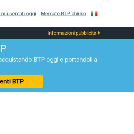
più cercati oggi
Mercato BTP chiuso
Informazioni pubblicità
TP
acquistando BTP oggi e portandoli a
enti BTP