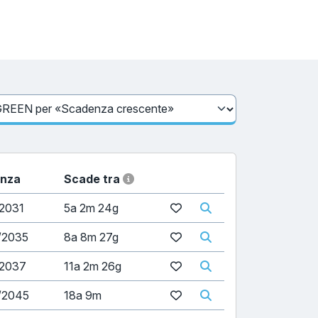
nza
Scade tra
2031
5a 2m 24g
/2035
8a 8m 27g
/2037
11a 2m 26g
/2045
18a 9m