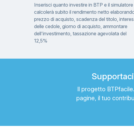
Inserisci quanto investire in BTP e il simulatore
calcolerà subito il rendimento netto elaborand
prezzo di acquisto, scadenza del titolo, interes
delle cedole, giorno di acquisto, ammontare
dell'investimento, tassazione agevolata del
12,5%
Supportaci 
Il progetto BTPfacil
pagine, il tuo contrib