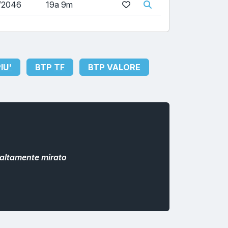
/2046
19a 9m
IU'
BTP
TF
BTP
VALORE
altamente mirato