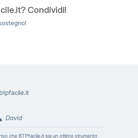
le.it? Condividi!
 sostegno!
b
t
p
f
a
c
i
l
e
.
i
t
David
nso che BTPfacile.it sia un ottimo strumento