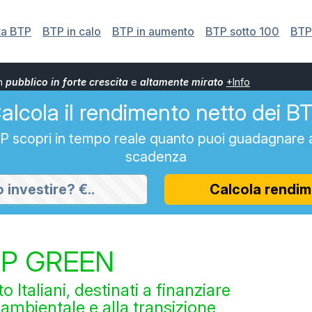
ta BTP
BTP in calo
BTP in aumento
BTP sotto 100
BTP 
un
pubblico in forte crescita
e
altamente mirato
+Info
alcola il rendimento netto dei B
BTP scopri in tempo reale quanto puoi guadagnare 
scadenza
Calcola rendim
BTP GREEN
o Italiani, destinati a finanziare
à ambientale e alla transizione