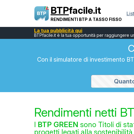
BTP
facile.it
Lis
RENDIMENTI BTP A TASSO FISSO
La tua pubblicità qui
BTPfacile.it è la tua opportunità per raggiungere 
C
Con il simulatore di investimento 
Rendimenti netti 
I
BTP GREEN
sono Titoli di stat
progetti legati alla sostenibilit