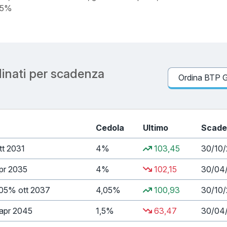
2,5%
dinati per scadenza
Cedola
Ultimo
Scade
t 2031
4%
103,45
30/10/
r 2035
4%
102,15
30/04
05% ott 2037
4,05%
100,93
30/10
apr 2045
1,5%
63,47
30/04